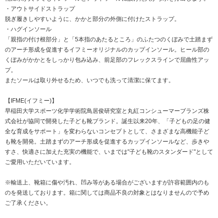
・アウトサイドストラップ
脱ぎ履きしやすいように、かかと部分の外側に付けたストラップ。
・ハグインソール
「親指の付け根部分」と「5本指のあたるところ」のふたつのくぼみで土踏まず
のアーチ形成を促進するイフミーオリジナルのカップインソール。ヒール部の
くぼみがかかとをしっかり包み込み、前足部のフレックスラインで屈曲性アッ
プ。
またソールは取り外せるため、いつでも洗って清潔に保てます。
【IFME(イフミー)】
早稲田大学スポーツ化学学術院鳥居俊研究室と丸紅コンシューマーブランズ株
式会社が協同で開発した子ども靴ブランド。誕生以来20年、「子どもの足の健
全な育成をサポート」を変わらないコンセプトとして、さまざまな高機能子ど
も靴を開発。土踏まずのアーチ形成を促進するカップインソールなど、歩きや
すさ、快適さに加えた充実の機能で、いまでは"子ども靴のスタンダード"として
ご愛用いただいています。
※輸送上、靴箱に傷や汚れ、凹み等がある場合がございますが許容範囲内のも
のを発送しております。箱に関しては商品不良の対象とはなりませんので予め
ご了承ください。