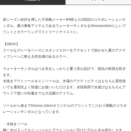
前シーズン好評を博した子供靴メーカーIFMEとの2回目のコラボレーションサ
ンダル。夏の看板アイテムであるウォーターサンダルをGroovycolorsらしいプ
リントとカラーリングでストリートテイストに。
【GRAY】
クールなグレーをベースにネオンイエローをアクセントで効かせた夏のアクテ
ィブシーンに映える存在感のあるカラー。
ウォーターサンダルはつま先をしっかりと覆う安心設計で、指先の怪我を防ぎ
ます。
水抜きアウトソール＆インソールは、水場のアクティビティはもちろん普段使
いでも通気性よく快適にお使いいただけます。水陸両用で水遊びはもちろんア
ウトドア使いや街履きでも大活躍のアイテム。
ソールから箱までGroovy colorsオリジナルのプリントでこだわり満載のコラボ
レーションサンダルとなっています。
・水抜きソール
靴に水が入ってもインソールとアウトソールに設けた穴から水を排出します。