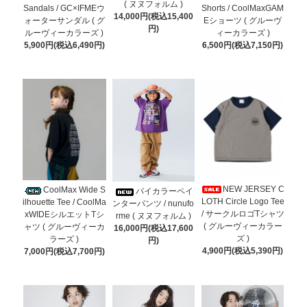
( ヌヌフォルム )
Sandals / GC×IFMEウ
Shorts / CoolMaxGAM
14,000円(税込15,400
ォーターサンダル ( グ
Eショーツ ( グルーヴ
円)
ルーヴィーカラーズ )
ィーカラーズ )
5,900円(税込6,490円)
6,500円(税込7,150円)
NEW JERSEY C
CoolMax Wide S
バイカラーペイ
LOTH Circle Logo Tee
ilhouette Tee / CoolMa
ンターパンツ / nunufo
/ サークルロゴTシャツ
xWIDEシルエットTシ
rme ( ヌヌフォルム )
( グルーヴィーカラー
ャツ ( グルーヴィーカ
16,000円(税込17,600
ズ )
ラーズ )
円)
4,900円(税込5,390円)
7,000円(税込7,700円)