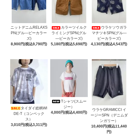
ニットデニムRELAXS
カラーツイルク
ウラケソウガラ
PN(グル―ビーカラー
ライミングSPN(グル
マチツキSPN(グル―
ズ)
―ビーカラーズ)
ビーカラーズ)
8,900円(税込9,790円)
5,180円(税込5,698円)
4,130円(税込4,543円)
Tシャツ(スムー
ジー）
タイダイ総柄WI
ウラケGRAMICCI イ
4,000円(税込4,400円)
DE-T（コンベック
ージーSPN（デニムダ
ス）
ンガリー）
3,010円(税込3,311円)
10,400円(税込11,440
円)