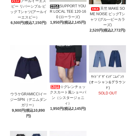
アールイーエス
SUPPORT YOU
ピー リバーシブル ビ
天竺 MAKE SO
R LOCAL TEE 120-16
ッグ Tシャツ(アールイ
ME NOISE ビッグTシ
0 (ローラーズ)
ーエスピー）
ャツ (グル―ビーカラ
1,950円(税込2,145円)
6,500円(税込7,150円)
ーズ)
2,520円(税込2,772円)
ｻｲﾄﾞﾃﾞｻﾞｲﾝﾃﾞﾆﾑﾊﾟﾝﾂ
(オーシャン&グラウン
☆グレンチェッ
ド)
クスカート風ショーパ
SOLD OUT
ウラケGRAMICCIイー
ン（シスタージェニ
ジーSPN（デニムダン
ィ）
ガリー）
1,950円(税込2,145円)
9,900円(税込10,890
円)