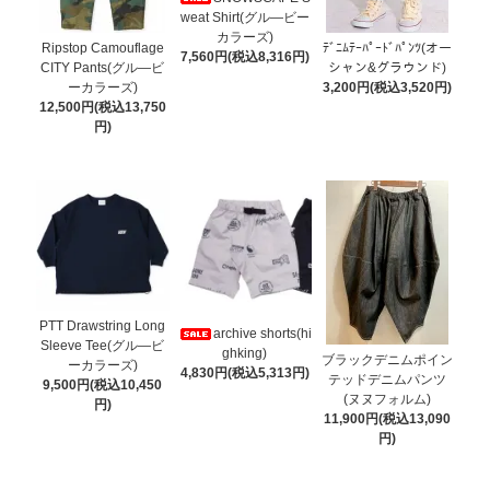
weat Shirt(グル―ビー
カラーズ)
Ripstop Camouflage
ﾃﾞﾆﾑﾃｰﾊﾟｰﾄﾞﾊﾟﾝﾂ(オー
7,560円(税込8,316円)
CITY Pants(グル―ビ
シャン&グラウンド)
ーカラーズ)
3,200円(税込3,520円)
12,500円(税込13,750
円)
PTT Drawstring Long
archive shorts(hi
Sleeve Tee(グル―ビ
ghking)
ブラックデニムポイン
ーカラーズ)
4,830円(税込5,313円)
テッドデニムパンツ
9,500円(税込10,450
(ヌヌフォルム)
円)
11,900円(税込13,090
円)