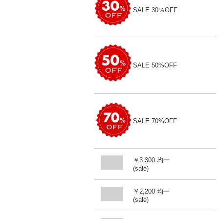
SALE 30％OFF
SALE 50%OFF
SALE 70%OFF
￥3,300 均一
(sale)
￥2,200 均一
(sale)