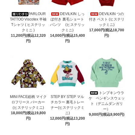
PARLOUR
DEVILKIN しっ
DEVILKIN つの
TATTOO Viscotex 半袖
ぽ付き 裏毛ショート
付き ベスト (ヒステリ
Tシャツ ( ヒステリッ
パンツ (ヒステリッ
ックミニ)
クミニ )
クミニ)
17,000円(税込18,700
11,200円(税込12,320
14,000円(税込15,400
円)
円)
円)
トンプキンウラ
MINI FACE総柄 マイク
STEP BY STEP マル
ケ ペンギンスウェッ
ロフリース パーカー
チカラー 裏毛トレー
ト（デニムダンガリ
(ヒステリックミニ)
ナー(ヒステリックミ
ー）
18,000円(税込19,800
ニ)
9,000円(税込9,900円)
円)
12,000円(税込13,200
円)