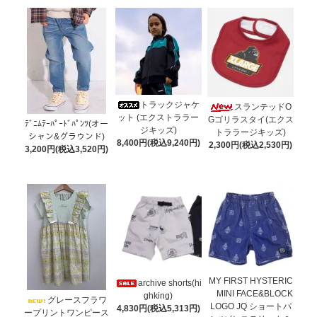
トラックジャケ
スランテッドO
ット (エクストララー
Gゴリラスタイ(エクス
ﾃﾞﾆﾑﾃｰﾊﾟｰﾄﾞﾊﾟﾝﾂ(オー
ジキッズ)
トララージキッズ)
シャン&グラウンド)
8,400円(税込9,240円)
2,300円(税込2,530円)
3,200円(税込3,520円)
MY FIRST HYSTERIC
archive shorts(hi
MINI FACE&BLOCK
ghking)
グレースフラワ
LOGO JQ ショートパ
4,830円(税込5,313円)
ープリントワンピース