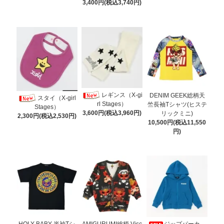
3,400円(税込3,740円)
レギンス（X-gi
DENIM GEEK総柄天
スタイ（X-girl
rl Stages）
竺長袖Tシャツ(ヒステ
Stages）
3,600円(税込3,960円)
リックミニ)
2,300円(税込2,530円)
10,500円(税込11,550
円)
HOLY BABY 半袖Tシ
AMIGURUMI総柄 Visc
ジップパーカ