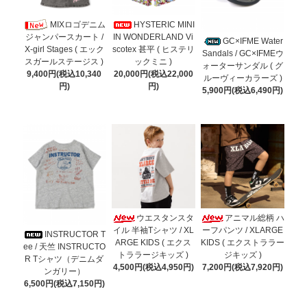
MIXロゴデニム
HYSTERIC MINI
IN WONDERLAND Vi
ジャンパースカート /
GC×IFME Water
scotex 甚平 ( ヒステリ
X-girl Stages ( エック
Sandals / GC×IFMEウ
ックミニ )
スガールステージス )
ォーターサンダル ( グ
20,000円(税込22,000
9,400円(税込10,340
ルーヴィーカラーズ )
円)
円)
5,900円(税込6,490円)
ウエスタンスタ
アニマル総柄 ハ
イル 半袖Tシャツ / XL
ーフパンツ / XLARGE
INSTRUCTOR T
ARGE KIDS ( エクス
KIDS ( エクストララー
ee / 天竺 INSTRUCTO
トララージキッズ )
ジキッズ )
R Tシャツ（デニムダ
4,500円(税込4,950円)
7,200円(税込7,920円)
ンガリー）
6,500円(税込7,150円)