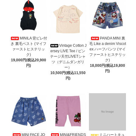
MINILA 背ビレ付
PANDA MINI 裏
き 裏毛ベスト (マイフ
毛 Like a denim Viscot
Vintage Cotton J
ァーストヒステリッ
ex ハーフパンツ (マイ
ersey LIVE Tee / ビン
ク)
ファーストヒステリッ
テージ天竺LIVETシャ
19,000円(税込20,900
ク)
ツ（デニムダンガリ
円)
18,000円(税込19,800
ー）
円)
10,500円(税込11,550
円)
MINI FACE JQ
MINI&FRIENDS
ミニハートキュ