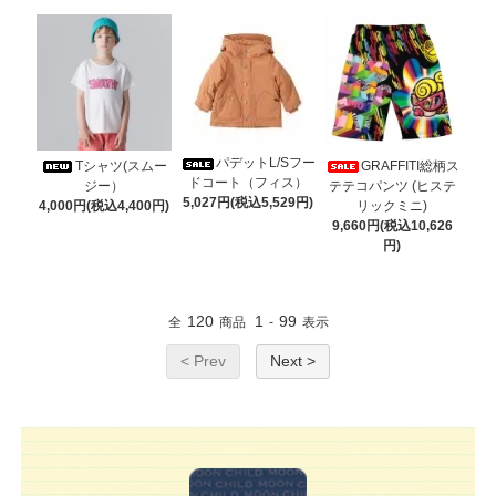
パデットL/Sフー
Tシャツ(スムー
GRAFFITI総柄ス
ドコート（フィス）
ジー）
テテコパンツ (ヒステ
5,027円(税込5,529円)
4,000円(税込4,400円)
リックミニ)
9,660円(税込10,626
円)
120
1
99
全
商品
-
表示
< Prev
Next >