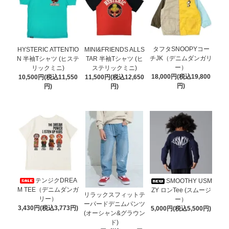
タフタSNOOPYコー
HYSTERIC ATTENTIO
MINI&FRIENDS ALLS
チJK（デニムダンガリ
N 半袖Tシャツ (ヒステ
TAR 半袖Tシャツ (ヒ
ー）
リックミニ)
ステリックミニ)
18,000円(税込19,800
10,500円(税込11,550
11,500円(税込12,650
円)
円)
円)
テンジクDREA
SMOOTHY USM
M TEE（デニムダンガ
ZY ロンTee (スムージ
リラックスフィットテ
リー）
ー）
ーパードデニムパンツ
3,430円(税込3,773円)
5,000円(税込5,500円)
(オーシャン&グラウン
ド)