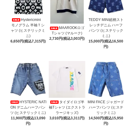
Hystericmini
TEDDY MINI総柄スト
モノグラム 半袖Ｔシ
レッチデニム ハーフ
MAAROOKロゴ
ャツ (ヒステリックミ
パンツ (ヒステリック
Tシャツ (マルーク)
ニ)
ミニ)
2,730円(税込3,003円)
6,650円(税込7,315円)
15,000円(税込16,500
円)
HYSTERIC NATI
タイダイロゴ半
MINI FACE ジャガード
ON デニムハーフパン
袖Tシャツ (エクストラ
ハーフパンツ (ヒステ
ツ (ヒステリックミニ)
ラージキッズ)
リックミニ)
11,900円(税込13,090
3,010円(税込3,311円)
14,500円(税込15,950
円)
円)