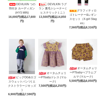
DEVILKIN つの
DEVILKIN ラグ
羽付き カーディガン
ラン 裏毛トレーナー (
グラフィティロ
(HYS MIN)
ヒステリックミニ )
ゴトレーナー&レギン
16,000円(税込17,600
13,500円(税込14,850
スセット（X-girl Stag
円)
円)
es）
7,560円(税込8,316円)
オータムチェリ
ーPTbabyぺプラムブ
オータムチェリ
ルマ (マルーク)
ビッグOG&ロゴ
ーPTbabyドレス (マル
5,500円(税込6,050円)
スウェットパンツ( エ
ーク)
クストララージキッズ
7,500円(税込8,250円)
)
6,900円(税込7,590円)