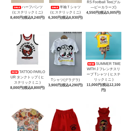
RS Football Tee(グル
ハーフパンツ
半袖Ｔシャツ
―ビーカラーズ)
(ヒステリックミニ)
(ヒステリックミニ)
4,550円(税込5,005円)
8,400円(税込9,240円)
6,300円(税込6,930円)
SUMMER TIME
WITH J フレンチスリ
TATTOO PARLO
ーブ Tシャツ ( ヒステ
UR タンクトップ ( ヒ
リックミニ )
Tシャツ(グラグラ)
ステリックミニ )
11,000円(税込12,100
3,900円(税込4,290円)
8,000円(税込8,800円)
円)