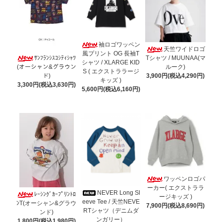
袖ロゴワッペン
天竺ワイドロゴ
風プリント OG 長袖T
ｻﾝﾌﾗﾝｼｽｺｼﾃｨｼｬﾂ
Tシャツ / MUUNAA(マ
シャツ / XLARGE KID
(オーシャン&グラウン
ルーク)
S ( エクストララージ
ド)
3,900円(税込4,290円)
キッズ )
3,300円(税込3,630円)
5,600円(税込6,160円)
ワッペンロゴパ
ーカー( エクストララ
NEVER Long Sl
ﾚｰｼﾝｸﾞｶｰﾌﾟﾘﾝﾄﾛ
ージキッズ )
eeve Tee / 天竺NEVE
ﾝT(オーシャン&グラウ
7,900円(税込8,690円)
RTシャツ（デニムダ
ンド)
ンガリー）
1,800円(税込1,980円)