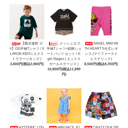
【吸水速乾･U
メッシュロゴ
ANGEL MINI WI
V】OG半袖Tシャツ / X
TH HEART 5分丈レギ
半袖Tシャツ+総柄ショ
LARGE KIDS ( エクス
ンス (マイファースト
ートパンツ セット / X-
トララージキッズ )
ヒステリック)
girl Stages ( エックス
3,600円(税込3,960円)
8,500円(税込9,350円)
ガールステージス )
10,900円(税込11,990
円)
HYSTERIC LOG
MINI FACE JQ
CRAZY QUILT総