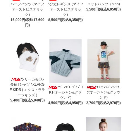
ハーフパンツ (マイフ
5分丈レギンス (マイフ
ロットパンツ（nino)
ァーストヒステリッ
ァーストヒステリッ
5,500円(税込6,050円)
ク)
ク)
16,000円(税込17,600
8,500円(税込9,350円)
円)
ツリーカモOG
長袖Tシャツ / XLARG
ﾅｲﾛﾝﾜｲﾄﾞｼﾞｯﾌﾟJ
ｻﾝﾌﾗﾝｼｽｺｼﾃｨｼｮｰ
E KIDS ( エクストララ
KT(オーシャン&グラ
ﾂ(オーシャン&グラウ
ージキッズ )
ウンド)
ンド)
5,400円(税込5,940円)
4,500円(税込4,950円)
2,700円(税込2,970円)