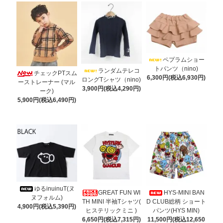
ペプラムショー
トパンツ（nino)
ランダムテレコ
チェックPTスム
6,300円(税込6,930円)
ロングTシャツ（nino)
ーストレーナー (マル
3,900円(税込4,290円)
ーク)
5,900円(税込6,490円)
ゆるinuinuT(ヌ
GREAT FUN WI
HYS-MINI BAN
ヌフォルム)
TH MINI 半袖Tシャツ(
D CLUB総柄 ショート
4,900円(税込5,390円)
ヒステリックミニ )
パンツ(HYS MIN)
6,650円(税込7,315円)
11,500円(税込12,650