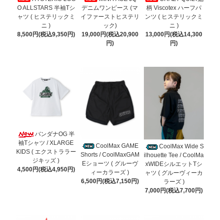
O ALLSTARS 半袖Tシ
デニムワンピース (マ
柄 Viscotex ハーフパ
ャツ ( ヒステリックミ
イファーストヒステリ
ンツ ( ヒステリックミ
ニ )
ック)
ニ )
8,500円(税込9,350円)
19,000円(税込20,900
13,000円(税込14,300
円)
円)
バンダナOG 半
袖Tシャツ / XLARGE
CoolMax GAME
CoolMax Wide S
KIDS ( エクストララー
Shorts / CoolMaxGAM
ilhouette Tee / CoolMa
ジキッズ )
Eショーツ ( グルーヴ
xWIDEシルエットTシ
4,500円(税込4,950円)
ィーカラーズ )
ャツ ( グルーヴィーカ
6,500円(税込7,150円)
ラーズ )
7,000円(税込7,700円)