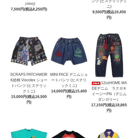
ンツ (ヒステリックミ
（nino)
ニ)
7,500円(税込8,250円)
9,500円(税込10,450
円)
SCRAPS PATCHWOR
MINI FACE デニムショ
K総柄 Viscotex ショー
ートパンツ (ヒステリ
12ozHOME MA
トパンツ (ヒステリッ
ックミニ)
DEデニム ラクガキ
クミニ)
14,000円(税込15,400
イージーPN（デニム
15,000円(税込16,500
円)
ダンガリー）
円)
17,150円(税込18,865
円)