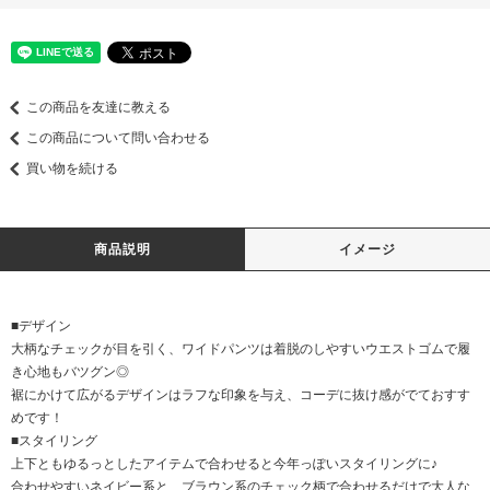
この商品を友達に教える
この商品について問い合わせる
買い物を続ける
商品説明
イメージ
■デザイン
大柄なチェックが目を引く、ワイドパンツは着脱のしやすいウエストゴムで履
き心地もバツグン◎
裾にかけて広がるデザインはラフな印象を与え、コーデに抜け感がでておすす
めです！
■スタイリング
上下ともゆるっとしたアイテムで合わせると今年っぽいスタイリングに♪
合わせやすいネイビー系と、ブラウン系のチェック柄で合わせるだけで大人な