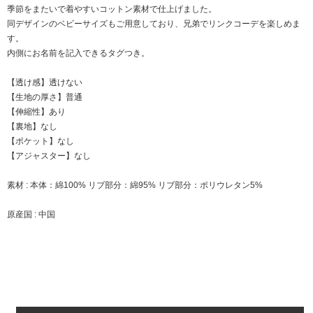
季節をまたいで着やすいコットン素材で仕上げました。
同デザインのベビーサイズもご用意しており、兄弟でリンクコーデを楽しめま
す。
内側にお名前を記入できるタグつき。
【透け感】透けない
【生地の厚さ】普通
【伸縮性】あり
【裏地】なし
【ポケット】なし
【アジャスター】なし
素材 : 本体：綿100% リブ部分：綿95% リブ部分：ポリウレタン5%
原産国 : 中国