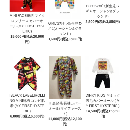
BOY’Sｿｳｶﾞﾗ新生児ﾛﾝ
ﾊﾟｽ(オーシャン&グラ
MINI FACE総柄 マイク
ウンド)
ロフリース カバーオ
3,500円(税込3,850円)
GIRL'Sｿｳｶﾞﾗ新生児ﾛﾝ
ール (MY FIRST HYST
ﾊﾟｽ(オーシャン&グラ
ERIC)
ウンド)
19,000円(税込20,900
3,600円(税込3,960円)
円)
[BLACK LABEL]ROLLI
DINKY KIDS ギミック
NG MINI総柄 コンビ肌
裏毛カバーオール ( M
H 裏起毛 長袖カバー
着 (MY FIRST HYSTE
Y FIRST HYSTERIC )
オール(マイファース
RIC)
14,500円(税込15,950
ト)
6,000円(税込6,600円)
円)
11,000円(税込12,100
円)