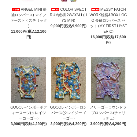
ANGEL MINI 長
COLOR SPECT
MESSY PATCH
袖ロンパース( マイフ
RUM総柄 2WAYALL(H
WORK総柄&BOX LOG
ァーストヒステリック
YS MIN)
O 長袖ロンパース セ
)
9,000円(税込9,900円)
ット (MY FIRST HYST
11,000円(税込12,100
ERIC)
円)
16,000円(税込17,600
円)
GOGOレインボーボデ
GOGOレインボーロン
メリーゴーラウンドラ
ィースーツ(クレイジ
パース(クレイジーゴ
ブロンパース(チェリ
ーゴーゴー)
ーゴー)
ッチュ)
3,900円(税込4,290円)
3,900円(税込4,290円)
3,900円(税込4,290円)