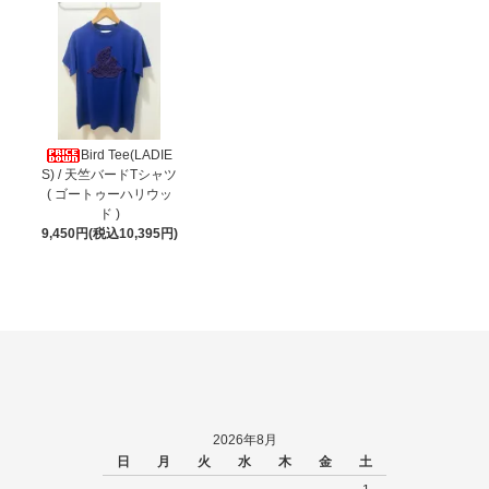
Bird Tee(LADIE
S) / 天竺バードTシャツ
( ゴートゥーハリウッ
ド )
9,450円(税込10,395円)
2026年8月
日
月
火
水
木
金
土