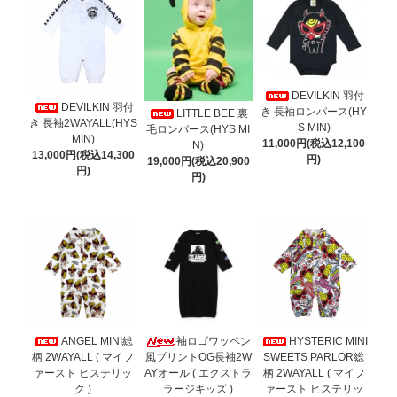
DEVILKIN 羽付
DEVILKIN 羽付
き 長袖ロンパース(HY
LITTLE BEE 裏
き 長袖2WAYALL(HYS
S MIN)
毛ロンパース(HYS MI
MIN)
11,000円(税込12,100
N)
13,000円(税込14,300
円)
19,000円(税込20,900
円)
円)
ANGEL MINI総
袖ロゴワッペン
HYSTERIC MINI
柄 2WAYALL ( マイフ
風プリントOG長袖2W
SWEETS PARLOR総
ァースト ヒステリッ
AYオール ( エクストラ
柄 2WAYALL ( マイフ
ク )
ラージキッズ )
ァースト ヒステリッ