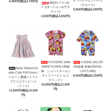
イプベビーロンパース
3,400円(税込3,740円)
BIGｶﾗｰﾊﾞﾙｰﾝﾛﾝ
(マルーク)
ﾊﾟｽ(オーシャン&グラ
5,900円(税込6,490円)
ウンド)
3,500円(税込3,850円)
HYSTERIC MINI
A SONG VACATI
SWEETS PARLOR総
ON総柄 長袖2WAYAL
Baby Striped Do
柄 ショートオール (
L(HYS MIN)
uble Cloth Frill Dress /
マイファースト ヒス
8,500円(税込9,350円)
ベビー二重織ストライ
テリック )
プフリルワンピース
10,000円(税込11,000
（フィス）
円)
13,000円(税込14,300
円)