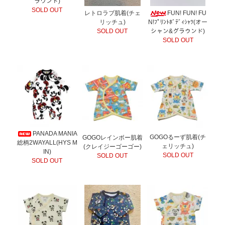
ラウンド)
SOLD OUT
レトロラブ肌着(チェ
FUN! FUN! FU
リッチュ)
N!ﾌﾟﾘﾝﾄﾎﾞﾃﾞｨｼｬﾂ(オー
SOLD OUT
シャン&グラウンド)
SOLD OUT
PANADA MANIA
GOGOるーず肌着(チ
GOGOレインボー肌着
総柄2WAYALL(HYS M
ェリッチュ)
(クレイジーゴーゴー)
IN)
SOLD OUT
SOLD OUT
SOLD OUT