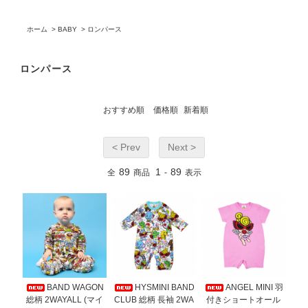
ホーム
>
BABY
>
ロンパース
ロンパース
おすすめ順
価格順
新着順
< Prev
Next >
89
1
89
全
商品
-
表示
BAND WAGON
HYSMINI BAND
ANGEL MINI 羽
総柄 2WAYALL (マイ
CLUB 総柄 長袖 2WA
付きショートオール