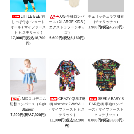
LITTLE BEE 羽
OG 半袖ロンパ
チェリッチュラブ肌着
しっぽ付き ショート
ース / XLARGE KIDS (
(チェリッチュ)
オール ( マイファース
エクストララージキッ
3,900円(税込4,290円)
ト ヒステリック )
ズ )
17,000円(税込18,700
5,600円(税込6,160円)
円)
MIXロゴデニム
CRAZY QUILT総
SEEK A BABY B
柄 Viscotex 2WAYALL
EAR総柄 半袖ロンパ
切替ロンパース（X-gir
( マイファースト ヒス
ース ( マイファースト
l Stages）
テリック )
ヒステリック )
7,200円(税込7,920円)
11,000円(税込12,100
8,000円(税込8,800円)
円)