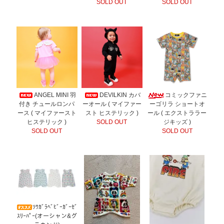
SOLD OUT
SOLD OUT
ANGEL MINI 羽
DEVILKIN カバ
コミックファニ
付き チュールロンパ
ーオール ( マイファー
ーゴリラ ショートオ
ース ( マイファースト
スト ヒステリック )
ール ( エクストララー
ヒステリック )
SOLD OUT
ジキッズ )
SOLD OUT
SOLD OUT
ｿｳｶﾞﾗﾍﾞﾋﾞｰｶﾞｰｾﾞ
ｽﾘｰﾊﾟｰ(オーシャン&グ