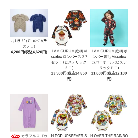
ﾌﾘﾙｶﾗｰｷﾞｬｻﾞｰﾛﾝﾊﾟｽ(ラ
ステラ)
H AMIGURUMI総柄 Vi
H AMIGURUMI総柄 ボ
4,200円(税込4,620円)
scotex ロンパース 2P
ンバー裏毛 Viscotex
セット (ヒステリック
カバーオール (ヒステ
ミニ)
リックミニ)
13,500円(税込14,850
11,000円(税込12,100
円)
円)
カラフルロゴカ
H POP UP&FEVER S
H OVER THE RAINBO