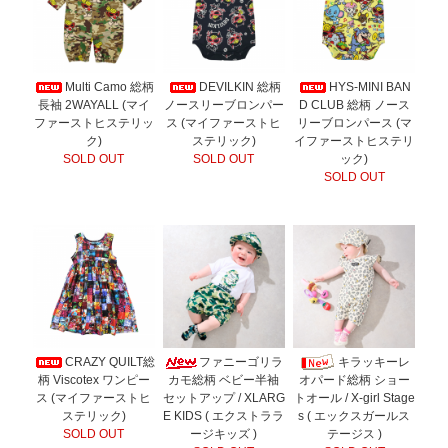
Multi Camo 総柄
DEVILKIN 総柄
HYS-MINI BAN
長袖 2WAYALL (マイ
ノースリーブロンパー
D CLUB 総柄 ノース
ファーストヒステリッ
ス (マイファーストヒ
リーブロンパース (マ
ク)
ステリック)
イファーストヒステリ
SOLD OUT
SOLD OUT
ック)
SOLD OUT
CRAZY QUILT総
ファニーゴリラ
キラッキーレ
柄 Viscotex ワンピー
カモ総柄 ベビー半袖
オパード総柄 ショー
ス (マイファーストヒ
セットアップ / XLARG
トオール / X-girl Stage
ステリック)
E KIDS ( エクストララ
s ( エックスガールス
SOLD OUT
ージキッズ )
テージス )