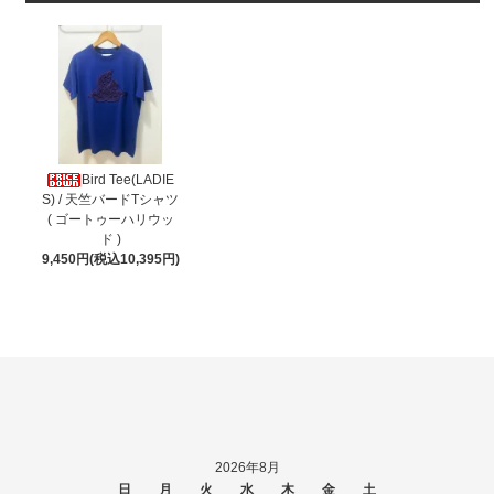
Bird Tee(LADIE
S) / 天竺バードTシャツ
( ゴートゥーハリウッ
ド )
9,450円(税込10,395円)
2026年8月
日
月
火
水
木
金
土