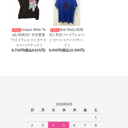
Unique Wide Te
Bird Tee(LADIE
e(LADIES) / 天竺変形
S) / 天竺バードTシャツ
ワイドTシャツ ( ゴート
( ゴートゥーハリウッ
ゥーハリウッド )
ド )
8,750円(税込9,625円)
9,450円(税込10,395円)
2026年8月
日
月
火
水
木
金
土
1
2
3
4
5
6
7
8